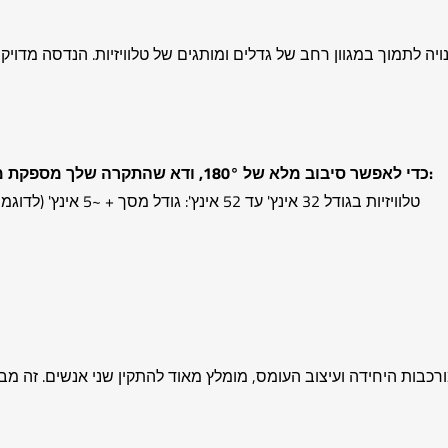
110 פאונד (50 ק"ג), תושבת זו בנויה לתמוך במגוון רחב של גדלים ומותגים של טלוויזי
כדי לאפשר סיבוב מלא של 180°, ודא שהתקרה שלך מספקת מרווח מספיק. השתמש בהנחיות הקוטר המינימלי הבאות:
טלוויזיות בגודל 32 אינץ' עד 52 אינץ': גודל מסך + ~5 אינץ' (לדוגמה, טלוויזיה בגודל 43 אינץ' דורשת מרווח תקרה של ~48 אינץ')