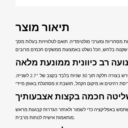
תיאור מוצר
 מסחריות ומערכי מולטימדיה. תואם לטלוויזיות בעלות מסך
ועה רב כיוונית ממונעת מלאה
תושבת זו מספקת הטיה וסיבוב מלא של 180° לצפייה אופטימלית מכל זווית. המנוע החשמלי מאפשר טווח הטיה מ-0° עד 80°, ונפרש בצורה חלקה תוך 30 שניות בלבד בקצב של 2.7° לשנייה.
ליטה חכמה בקצות אצבעותיך
השתמש באפליקציה כדי לשמור ולאחזר הגדרות קבועות מראש
מותאמות אישית לנוחות מרבית.