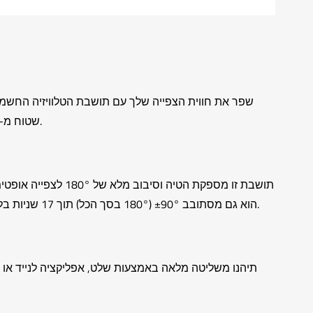
שפר את חווית הצפייה שלך עם תושבת הטלוויזיה החשמלי
שטוח מ-32 עד 75 אינץ', תושבת תקרה זו מציעה מיקום מדויק ותנועה ממונעת שקטה בלחש, הכל נשלט באמצעות ממשקים חכמים מרובים.
הוא גם מסתובב ±90° (180° בסך הכל) תוך 17 שניות בלבד, ומסתובב במהירות ב-10.6° לשנייה. בין אם התאמה לתאורה, פריסת רהיטים או מיקום הקהל, תושבת זו מסתגלת באופן מיידי.
תיהנו משליטה מלאה באמצעות שלט, אפליקציה לנייד או 