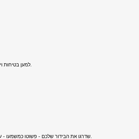
למען בטיחות ויישור אופטימלי, ההתקנה צריכה להתבצע על ידי שני אנשים. זה מבטיח טיפול קל יותר במשקל ובתנועה של היחידה במהלך ההגדרה.
שדרגו את הבידור שלכם - פשוטו כמשמעו - עם תושבת הטלוויזיה המתכווננת החשמלית: פתרון מלוטש וממונע המשלב טכנולוגיה מודרנית, עיצוב חכם והנדסה ממוקדת בטיחות.