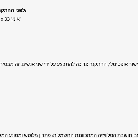
לפני ההתקנה, ודא שהתקרה שלך יכולה להכיל את המידות הנדרשות:
טלוויזיות 32 אינץ' עד 55 אינץ': מרווח תקרה מומלץ - 54 אינץ' x 33 אינץ'