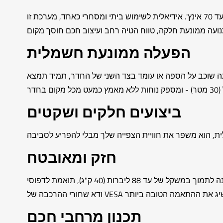
שנה את החלל שלך עם הנוחות המודרנית של תושבת טלוויזיה תקרה מתכווננת חשמלית, שנועדה לתמוך בטלוויזיות שטוחות מ-32 עד 70 אינץ'. אידיאלית לשימוש ביתי ומסחרי כאחד, מערכת זו
הפעלה ממונעת חשמלית
 בצורה חלקה את זווית הטלוויזיה, ומציע טווח הטיה של 0 עד 80 מעלות. בין אם אתה שוכב על הספה או עומד בצד השני של החדר, תמיד תמצא
ביצועים חלקים ושקטים
חזק ומאובטח
תושבת תקרה זו, שתוכננה לתמוך במשקל של עד 88 ליברות (40 ק"ג), תואמת לדפוסי VESA הנפוצים ברוב הטלוויזיות בגודל 32-70 אינץ'. עבור מסכים גדולים יותר (55 אינץ', 65 אינץ', 70 אינץ'),
תכנון מרחבי חכם