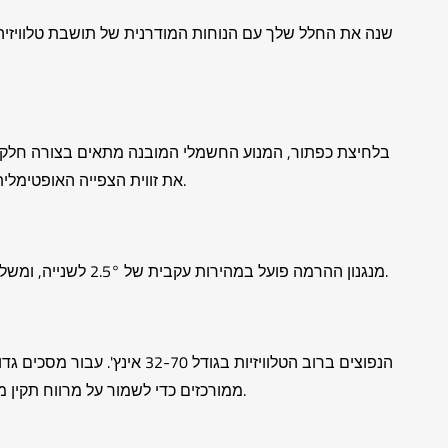
את זווית הצפייה האופטימלית. השלט הרחוק הכלול מאפשר כוונון ללא ידיים ממרחק של עד 98 רגל (30 מטר) - ומספק נוחות ללא מאמץ כמעט מכל מקום בחדר.
מנגנון ההרמה פועל במהירות עקבית של 2.5° לשנייה, ומשלים הטיה מלאה תוך כ-32 שניות. תוכנן למינימום רעש ושליטה מקסימלית, הוא משפר את חוויית הצפייה שלך מבלי להפריע לסביבה.
ודא שחורי ההרכבה של VESA ממורכזים כדי לשמור על מרווח תקין מהתקרה. אם מתקזז, ייתכן שיהיה צורך ברכיבי הרכבה נוספים כדי להשיג את ההתאמה הטובה ביותר.