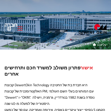
חברה
עלינו
>

אישור
פתרון משולב למשרד חכם ותרחישים
אחרים
קבוצת DewertOkin Technology היא חברת בת של החטיבה
האלקטרומכנית של קבוצת PM, עם המותגים בעלי השם העולמי
"Dewert" ו-"OKIN". נוסדה בשנת 1982 בנורדריין, גרמניה, ויש לה
היסטוריה של למעלה מ-40 שנה.
הקמנו 5 בסיסי ייצור עיקריים באסיה, אירופה ואמריקה, עם סך של כמעט