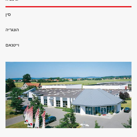
סין
הונגריה
וייטנאם