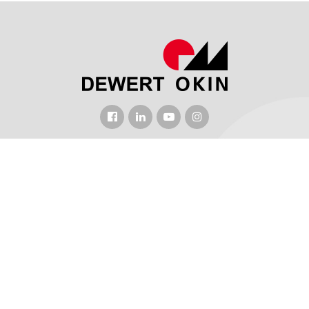
איש קשר
הוסף: No.1507 Taoyuan Road, מחוז Xiuzhou, Jiaxing City, מחוז
ג'ה-ג'יאנג, סין.
טלפון: +86-15061970608
דוא"ל: jeffrey.hu@dewertokin.com
Copyright © 2026 DEWERT OKIN All Rights Reserved.
Web support
by: