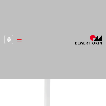
מכפלה
>
עמודי הרמה
>

טור DD471.2