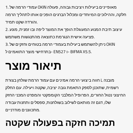
1. עמודי הרמה של OKIN מאופיינים ביעילות ויציבות גבוהה, פעולה
חלקה, וההילוכים המיוחדים ומכלול הברגים הופכים אותו לתהליך הרמה
והורדה שקט תמיד.
2. עיצוב תיבת המנוע המעוגלת הופך את המוצר ליפה ובו זמנית, מונע
פציעה אישית הנגרמת כתוצאה מהתנגשות משתמש.
3. ניתן להשתמש ביעילות בעמודי הרמה בטוחים וחזקים של OKIN
בתרחישי מוצר התואמים ל- EN527 ו- BIFMA X5.5.
תיאור מוצר
חווה ביצועי הרמה אמינים עם עמוד הרמת שולחן בצורת L מובנה
רשמית, שתוכנן לספק התאמת גובה יציבה, שקטה ויעילה. עם החלק
החיצוני נטול החורים, הפרופיל המלבני הקומפקטי והמפרט המכני החזק
שלו, דגם זה מותאם לשילוב בשולחנות, ספסלים ותחנות עבודה
מתכווננים מודרניים.
תמיכה חזקה בפעולה שקטה