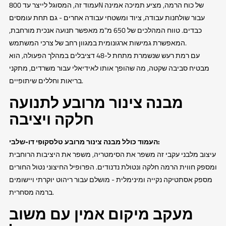
עמוד זה, המסוגל לייצר עד 800N של כוח הרמה, מציע תמיכה אמינה
עבור שולחנות עבודה, ציוד ומשטחי עבודה אחרים - גם תחת עומסים
כבדים. טווח המהלכים של 650 מ"מ מאפשר תנועה אנכית מורחבת,
המאפשרת גמישות ארגונומית במגוון רחב של צרכי המשתמש.
עם רמת רעש שנשמרת מתחת ל-48 דציבלים במהלך הפעולה, הוא
מבטיח סביבה שקטה, מה שהופך אותו לאידיאלי עבור משרדים, מתקני
בריאות וחללים שיתופיים.
מבנה צינור מרובע לתנועה
חלקה ויציבה
העמוד כולל מבנה צינור מרובע טלסקופי דו-שלבי:
עיצוב מלבני עקבי זה משפר את הסימטריה, משפר את היציבות הרוחבית
ומספק חווית הרמה חלקה ונטולת נדנודים. הפרופיל החיצוני נטול החורים
מספק אסתטיקה נקייה ומינימלית - מושלם עבור ריהוט יוקרתי ויישומים
ברמה מסחרית.
מעקב מיקום אמין עם משוב