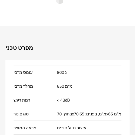
מפרט טכני
800 נ
עומס מרבי
650 מ"מ
מהלך מרבי
< 48dB
רמת רעש
בחוץ: 70x70 מ"מ, בפנים: 65x65 מ"מ
סוג צינור
עיצוב נטול חורים
מראה המוצר