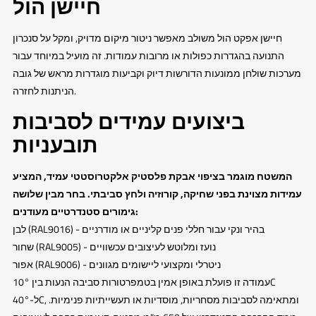
חיישן הול
חיישן אפקט הול משולב מאפשר ניטור מיקום מדויק, ומקל על סנכרון
התנועה בהגדרות כפולות או מרובות עמודות. זה מועיל במיוחד עבור
מערכות שולחן ממונעות הדורשות דיוק וקביעות מוגדרות מראש של גובה
הניתנות לחזרה.
ביצועים עמידים לסביבות
תובעניות
המשטח מוגמר בציפוי אבקת פלסטיק אלקטרוסטטי עמיד, המציע
עמידות מצוינת בפני שחיקה, קורוזיה ולחץ סביבתי. בחר מבין שלושה
גימורים סטנדרטיים מעודנים:
לבן (RAL9016) - בהיר ונקי עבור חללי פנים קליניים או מודרניים
שחור (RAL9005) - נועז ומלוטש לעיצובים עכשוויים
אפור (RAL9006) - ניטרלי ומקצועי ליישומים מגוונים
עמודה זו פועלת באופן אמין בטמפרטורות סביבה הנעות בין 10°C
ל-40°C, ומתאימה לסביבות מסחריות, מוסדיות או תעשייתיות פנימיות.